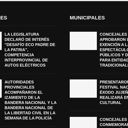
LES
MUNICIPALES
LA LEGISLATURA
CONCEJALES
DECLARÓ DE INTERÉS
APROBARON 
“DESAFÍO ECO PADRE DE
EXENCIÓN A L
LA PATRIA”,
ESPECTÁCUL
COMPETENCIA
PÚBLICOS Y 
INTERPROVINCIAL DE
PARA ENTIDA
AUTOS ELÉCTRICOS
TRADICIONAL
AUTORIDADES
PRESENTARON
PROVINCIALES
FESTIVAL NA
ACOMPAÑARON EL
ÉXODO JUJEÑ
IZAMIENTO DE LA
REALIZARÁ E
BANDERA NACIONAL Y LA
CULTURAL
BANDERA NACIONAL DE
LA LIBERTAD CIVIL EN LA
SEMANA DE LA POLICÍA
CONCEJALES 
CONMEMORAR