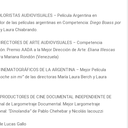
OLORISTAS AUDIOVISUALES –
Película Argentina en
or de las películas argentinas en Competencia:
Diego Boass por
y Laura Chiabrando.
IRECTORES DE ARTE AUDIOVISUALES –
Competencia
ión. Premio AADA a la Mejor Dirección de Arte:
Eliana Illescas
ora Mariana Rondón (Venezuela)
CINEMATOGRÁFICOS DE LA ARGENTINA –
Mejor Película
noche sin mi”
de las directoras María Laura Berch y Laura
 PRODUCTORES DE CINE DOCUMENTAL INDEPENDIENTE DE
nal de Largometraje Documental. Mejor Largometraje
nal:
“Dinolandia”
de Pablo Chehebar y Nicolás Iacouzzi
e Lucas Gallo