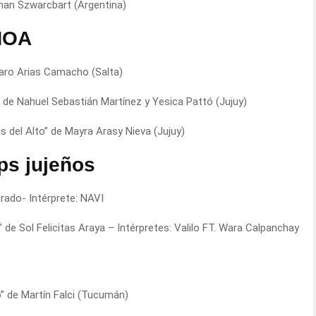
rman Szwarcbart (Argentina)
NOA
taro Arias Camacho (Salta)
” de Nahuel Sebastián Martínez y Yesica Pattó (Jujuy)
s del Alto” de Mayra Arasy Nieva (Jujuy)
ps jujeños
orado- Intérprete: NAVI
de Sol Felicitas Araya – Intérpretes: Valilo FT. Wara Calpanchay
o” de Martín Falci (Tucumán)