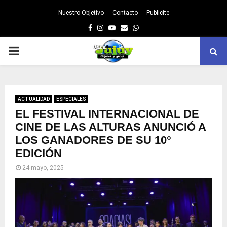
Nuestro Objetivo
Contacto
Publicite
Facebook
Instagram
Youtube
Email
Whatsapp
PRIMARY
MENU
ACTUALIDAD
ESPECIALES
EL FESTIVAL INTERNACIONAL DE
CINE DE LAS ALTURAS ANUNCIÓ A
LOS GANADORES DE SU 10°
EDICIÓN
24 mayo, 2025