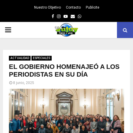
Nuestro Objetivo
Contacto
Publicite
Facebook
Instagram
Youtube
Email
Whatsapp
PRIMARY
MENU
ACTUALIDAD
ESPECIALES
EL GOBIERNO HOMENAJEÓ A LOS
PERIODISTAS EN SU DÍA
8 junio, 2025