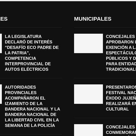
LES
MUNICIPALES
LA LEGISLATURA
CONCEJALES
DECLARÓ DE INTERÉS
APROBARON 
“DESAFÍO ECO PADRE DE
EXENCIÓN A L
LA PATRIA”,
ESPECTÁCUL
COMPETENCIA
PÚBLICOS Y 
INTERPROVINCIAL DE
PARA ENTIDA
AUTOS ELÉCTRICOS
TRADICIONAL
AUTORIDADES
PRESENTARON
PROVINCIALES
FESTIVAL NA
ACOMPAÑARON EL
ÉXODO JUJEÑ
IZAMIENTO DE LA
REALIZARÁ E
BANDERA NACIONAL Y LA
CULTURAL
BANDERA NACIONAL DE
LA LIBERTAD CIVIL EN LA
SEMANA DE LA POLICÍA
CONCEJALES 
CONMEMORAR