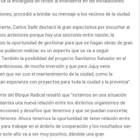
e la encargada de recibir al intendente en las instalaciones.
iones, procedió a brindar su mensaje a los vecinos de la ciudad.
erante, Carlos Sadir destacó la gran expectativa por escuchar al
os anteriores porque hay una sincronía entre nación, la
cipio la oportunidad de gestionar para que se hagan obras de gran
e pudieron realizar, es un aspecto que se va a seguir
También la posibilidad del proyecto Santísimo Salvador en el
mbiciosas, de mucha inversión y que para Jujuy seria
nen que ver con el mantenimiento de la ciudad, como la
an esperanza con proyectos para toda la ciudad y la provincia”.
ente del Bloque Radical resaltó que “estamos en una situación
plantea una nueva relación entre los distintos organismos de
yecciones y desafíos que tenemos y que se puedan concretar,
nteriores. Ahora tenemos la oportunidad de tener relación entre
l, para trabajar en el ámbito de cooperación y los resultados van
este año va a ser muy positivo, dándole una gran