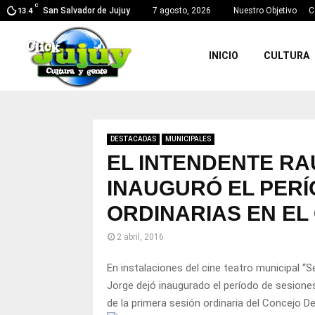
C
San Salvador de Jujuy
7 agosto, 2026
Nuestro Objetivo
C
13.4
INICIO
CULTURA
DESTACADAS
MUNICIPALES
EL INTENDENTE R
INAUGURÓ EL PERÍ
ORDINARIAS EN EL
2 abril, 2016
En instalaciones del cine teatro municipal “S
Jorge dejó inaugurado el período de sesiones
de la primera sesión ordinaria del Concejo Del