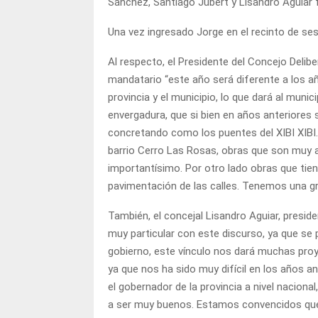
Sánchez, Santiago Jubert y Lisandro Aguiar fu
Una vez ingresado Jorge en el recinto de ses
Al respecto, el Presidente del Concejo Delib
mandatario “este año será diferente a los añ
provincia y el municipio, lo que dará al muni
envergadura, que si bien en años anteriores s
concretando como los puentes del XIBI XIBI. 
barrio Cerro Las Rosas, obras que son muy a
importantísimo. Por otro lado obras que tie
pavimentación de las calles. Tenemos una gr
También, el concejal Lisandro Aguiar, presid
muy particular con este discurso, ya que se 
gobierno, este vínculo nos dará muchas pro
ya que nos ha sido muy difícil en los años a
el gobernador de la provincia a nivel naciona
a ser muy buenos. Estamos convencidos que 