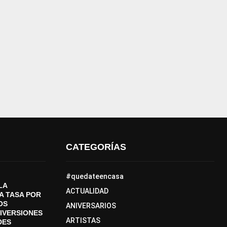
CATEGORÍAS
#quedateencasa
LA
ACTUALIDAD
A TASA POR
OS
ANIVERSARIOS
DIVERSIONES
ARTISTAS
DES