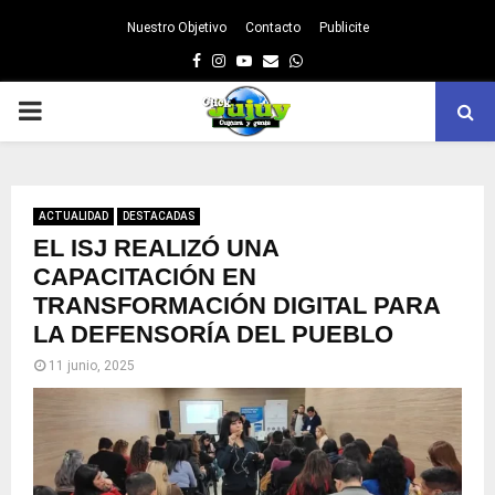
Nuestro Objetivo
Contacto
Publicite
Facebook
Instagram
Youtube
Email
Whatsapp
PRIMARY
MENU
ACTUALIDAD
DESTACADAS
EL ISJ REALIZÓ UNA
CAPACITACIÓN EN
TRANSFORMACIÓN DIGITAL PARA
LA DEFENSORÍA DEL PUEBLO
11 junio, 2025