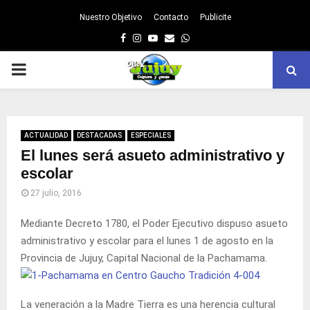
Nuestro Objetivo
Contacto
Publicite
Facebook
Instagram
Youtube
Email
Whatsapp
PRIMARY
MENU
ACTUALIDAD
DESTACADAS
ESPECIALES
El lunes será asueto administrativo y
escolar
27 julio, 2016
Mediante Decreto 1780, el Poder Ejecutivo dispuso asueto
administrativo y escolar para el lunes 1 de agosto en la
Provincia de Jujuy, Capital Nacional de la Pachamama.
La veneración a la Madre Tierra es una herencia cultural