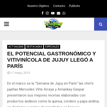
Nuestro Objetivo
Contacto
Publicite
Facebook
Instagram
Youtube
Email
Whatsapp
PRIMARY
MENU
ACTUALIDAD
DESTACADAS
ESPECIALES
EL POTENCIAL GASTRONÓMICO Y
VITIVINÍCOLA DE JUJUY LLEGÓ A
PARÍS
11 mayo, 2015
En el marco se la “Semana de Jujuy en París” las chefs
jujeñas Mercedes Vilte Arraya y Amankay Gaspar
presentaron sus mejores recetas elaboradas con
productos andinos como la quinua, cordero y papa andina,