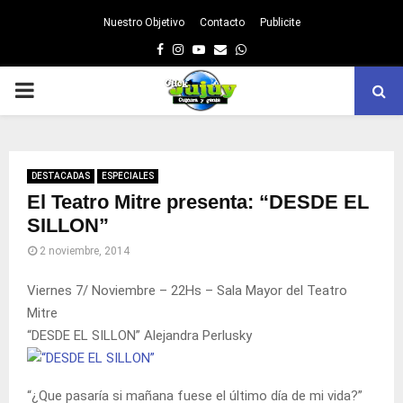
Nuestro Objetivo
Contacto
Publicite
Facebook
Instagram
Youtube
Email
Whatsapp
PRIMARY
MENU
DESTACADAS
ESPECIALES
El Teatro Mitre presenta: “DESDE EL
SILLON”
2 noviembre, 2014
Viernes 7/ Noviembre – 22Hs – Sala Mayor del Teatro
Mitre
“DESDE EL SILLON” Alejandra Perlusky
“¿Que pasaría si mañana fuese el último día de mi vida?”