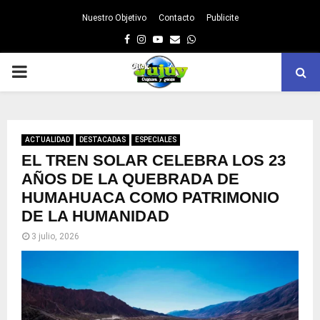
Nuestro Objetivo
Contacto
Publicite
Facebook
Instagram
Youtube
Email
Whatsapp
PRIMARY
MENU
ACTUALIDAD
DESTACADAS
ESPECIALES
EL TREN SOLAR CELEBRA LOS 23
AÑOS DE LA QUEBRADA DE
HUMAHUACA COMO PATRIMONIO
DE LA HUMANIDAD
3 julio, 2026