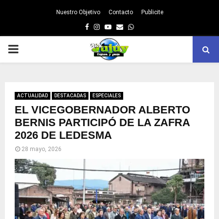
Nuestro Objetivo
Contacto
Publicite
Facebook
Instagram
Youtube
Email
Whatsapp
PRIMARY
MENU
ACTUALIDAD
DESTACADAS
ESPECIALES
EL VICEGOBERNADOR ALBERTO
BERNIS PARTICIPÓ DE LA ZAFRA
2026 DE LEDESMA
28 mayo, 2026