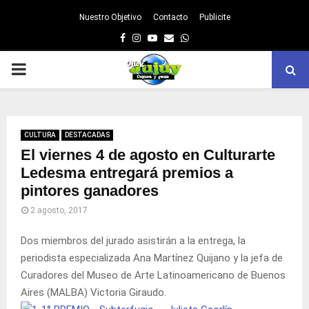
Nuestro Objetivo
Contacto
Publicite
Facebook
Instagram
Youtube
Email
Whatsapp
PRIMARY
MENU
CULTURA
DESTACADAS
El viernes 4 de agosto en Culturarte
Ledesma entregará premios a
pintores ganadores
2 agosto, 2017
Dos miembros del jurado asistirán a la entrega, la
periodista especializada Ana Martínez Quijano y la jefa de
Curadores del Museo de Arte Latinoamericano de Buenos
Aires (MALBA) Victoria Giraudo.