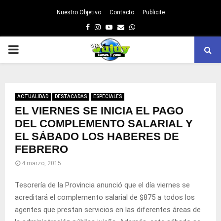
Nuestro Objetivo
Contacto
Publicite
Facebook
Instagram
Youtube
Email
Whatsapp
PRIMARY
MENU
ACTUALIDAD
DESTACADAS
ESPECIALES
EL VIERNES SE INICIA EL PAGO
DEL COMPLEMENTO SALARIAL Y
EL SÁBADO LOS HABERES DE
FEBRERO
4 marzo, 2015
Tesorería de la Provincia anunció que el día viernes se
acreditará el complemento salarial de $875 a todos los
agentes que prestan servicios en las diferentes áreas de