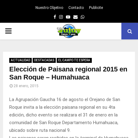
Nuestro Objetivo
Contacto
Publicite
Facebook
Instagram
Youtube
Email
Whatsapp
PRIMARY
MENU
ACTUALIDAD
DESTACADAS
EL CAMPO TE ESPERA
Elección de Paisana regional 2015 en
San Roque – Humahuaca
28 enero, 2015
La Agrupación Gaucha 16 de agosto el Orejano de San
Roque invita a la elección paisana regional en su 4ta
edición, dicho evento se realizara el 31 de enero en la
comunidad de San Roque Departamento Humahuaca,
ubicado sobre ruta nacional 9.
Las paisanas seran recibidas en la terminal de Humahuaca