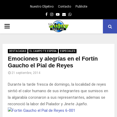
Nuestro Objetivo
Contacto
Publicite
Facebook
Instagram
Youtube
Email
Whatsapp
PRIMARY
MENU
DESTACADAS
EL CAMPO TE ESPERA
ESPECIALES
Emociones y alegrías en el Fortín
Gaucho el Pial de Reyes
21 septiembre, 2014
Durante la tarde fresca de domingo, la localidad de reyes
sintió el calor humano de sus integrantes que sumisos en
la algarabía coronaron a sus representantes, ademas se
reconoció la labor del Pialador y Jinete Jujeño.