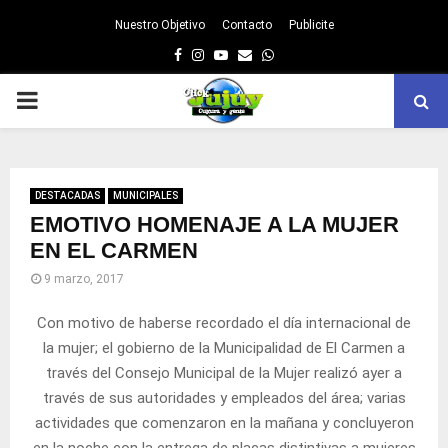
Nuestro Objetivo
Contacto
Publicite
Facebook
Instagram
Youtube
Email
Whatsapp
PRIMARY
MENU
DESTACADAS
MUNICIPALES
EMOTIVO HOMENAJE A LA MUJER
EN EL CARMEN
9 marzo, 2017
Con motivo de haberse recordado el día internacional de
la mujer; el gobierno de la Municipalidad de El Carmen a
través del Consejo Municipal de la Mujer realizó ayer a
través de sus autoridades y empleados del área; varias
actividades que comenzaron en la mañana y concluyeron
en la noche con la entrega de placas distintivas a mujeres