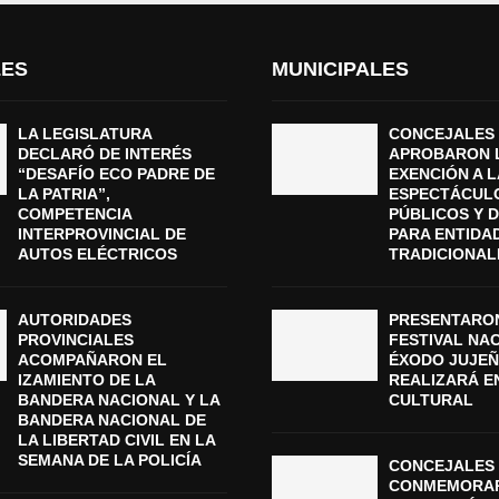
LES
MUNICIPALES
LA LEGISLATURA
CONCEJALES
DECLARÓ DE INTERÉS
APROBARON 
“DESAFÍO ECO PADRE DE
EXENCIÓN A L
LA PATRIA”,
ESPECTÁCUL
COMPETENCIA
PÚBLICOS Y 
INTERPROVINCIAL DE
PARA ENTIDA
AUTOS ELÉCTRICOS
TRADICIONAL
AUTORIDADES
PRESENTARON
PROVINCIALES
FESTIVAL NA
ACOMPAÑARON EL
ÉXODO JUJEÑ
IZAMIENTO DE LA
REALIZARÁ E
BANDERA NACIONAL Y LA
CULTURAL
BANDERA NACIONAL DE
LA LIBERTAD CIVIL EN LA
SEMANA DE LA POLICÍA
CONCEJALES 
CONMEMORAR