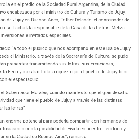
rolla en el predio de la Sociedad Rural Argentina, de la Ciudad
vo encabezada por el ministro de Cultura y Turismo de Jujuy,
Casa de Jujuy en Buenos Aires, Esther Delgado; el coordinador de
edrese Lachat; la responsable de la Casa de las Letras, Meliza
 Inversiones e invitados especiales.
radeció “a todo el público que nos acompañó en este Día de Jujuy
de el Ministerio, a través de la Secretaría de Cultura, se pudo
tén presentes transmitiendo sus letras, sus creaciones,
ta Feria y mostrar toda la riqueza que el pueblo de Jujuy tiene
con el espectáculo”.
o el Gobernador Morales, cuando manifestó que el gran desafío
eatividad que tiene el pueblo de Jujuy a través de las distintas
 las letras”.
, un enorme potencial para poderla compartir con hermanos de
tusiasmen con la posibilidad de vivirla en nuestro territorio y
r en la Ciudad de Buenos Aires”, remarcó.