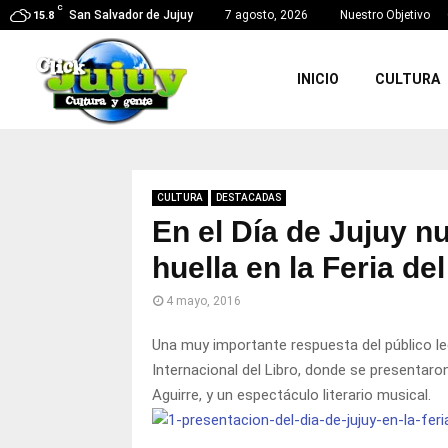
C
San Salvador de Jujuy
7 agosto, 2026
Nuestro Objetivo
15.8
INICIO
CULTURA
CULTURA
DESTACADAS
En el Día de Jujuy n
huella en la Feria del
4 mayo, 2016
Una muy importante respuesta del público lect
Internacional del Libro, donde se presentaro
Aguirre, y un espectáculo literario musical.