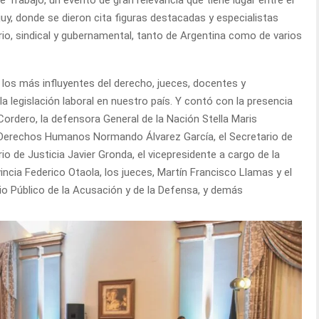
Trabajo, un evento de gran relevancia que tiene lugar entre el
juy, donde se dieron cita figuras destacadas y especialistas
ario, sindical y gubernamental, tanto de Argentina como de varios
los más influyentes del derecho, jueces, docentes y
 la legislación laboral en nuestro país. Y contó con la presencia
 Cordero, la defensora General de la Nación Stella Maris
 y Derechos Humanos Normando Álvarez García, el Secretario de
o de Justicia Javier Gronda, el vicepresidente a cargo de la
vincia Federico Otaola, los jueces, Martín Francisco Llamas y el
rio Público de la Acusación y de la Defensa, y demás