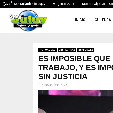
C
San Salvador de Jujuy
9 agosto, 2026
Nuestro Objetivo
Co
5.3
INICIO
CULTURA
ACTUALIDAD
DESTACADAS
ESPECIALES
ES IMPOSIBLE QUE 
TRABAJO, Y ES IM
SIN JUSTICIA
6 noviembre, 2025