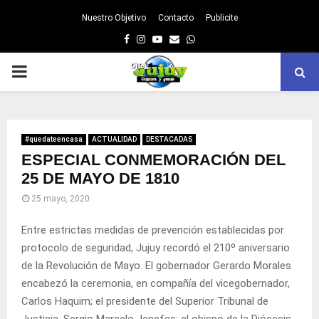
Nuestro Objetivo
Contacto
Publicite
Facebook
Instagram
Youtube
Email
Whatsapp
PRIMARY
MENU
#quedateencasa
ACTUALIDAD
DESTACADAS
ESPECIAL CONMEMORACIÓN DEL
25 DE MAYO DE 1810
25 mayo, 2020
Entre estrictas medidas de prevención establecidas por
protocolo de seguridad, Jujuy recordó el 210º aniversario
de la Revolución de Mayo. El gobernador Gerardo Morales
encabezó la ceremonia, en compañía del vicegobernador,
Carlos Haquim; el presidente del Superior Tribunal de
Justicia, Sergio Marcelo Jenefes; el obispo de la Diócesis