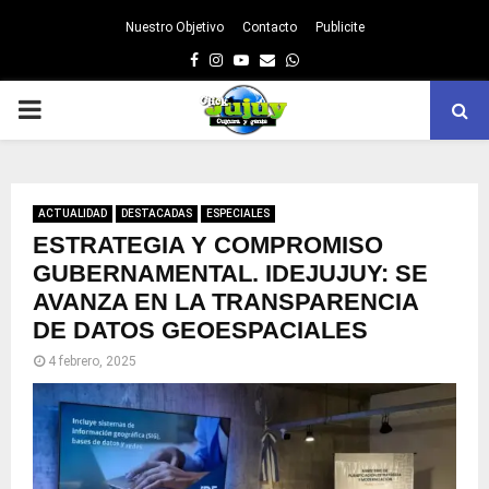
Nuestro Objetivo
Contacto
Publicite
Facebook
Instagram
Youtube
Email
Whatsapp
PRIMARY
MENU
ACTUALIDAD
DESTACADAS
ESPECIALES
ESTRATEGIA Y COMPROMISO
GUBERNAMENTAL. IDEJUJUY: SE
AVANZA EN LA TRANSPARENCIA
DE DATOS GEOESPACIALES
4 febrero, 2025