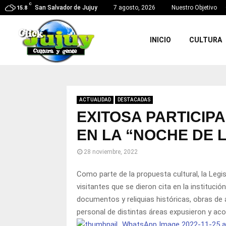
C
San Salvador de Jujuy
7 agosto, 2026
Nuestro Objetivo
15.8
INICIO
CULTURA
ACTUALIDAD
DESTACADAS
EXITOSA PARTICIP
EN LA “NOCHE DE 
28 noviembre, 2022
Como parte de la propuesta cultural, la Legi
visitantes que se dieron cita en la instituc
documentos y reliquias históricas, obras de a
personal de distintas áreas expusieron y aco