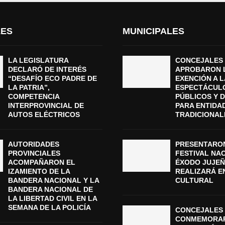
LES
MUNICIPALES
LA LEGISLATURA
CONCEJALES
DECLARÓ DE INTERÉS
APROBARON 
“DESAFÍO ECO PADRE DE
EXENCIÓN A L
LA PATRIA”,
ESPECTÁCUL
COMPETENCIA
PÚBLICOS Y 
INTERPROVINCIAL DE
PARA ENTIDA
AUTOS ELÉCTRICOS
TRADICIONAL
AUTORIDADES
PRESENTARON
PROVINCIALES
FESTIVAL NA
ACOMPAÑARON EL
ÉXODO JUJEÑ
IZAMIENTO DE LA
REALIZARÁ E
BANDERA NACIONAL Y LA
CULTURAL
BANDERA NACIONAL DE
LA LIBERTAD CIVIL EN LA
SEMANA DE LA POLICÍA
CONCEJALES 
CONMEMORAR