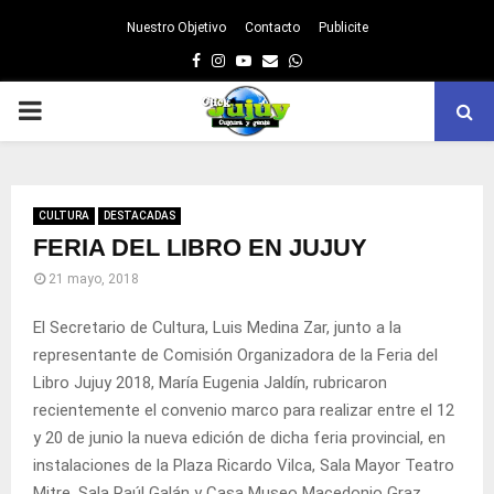
Nuestro Objetivo
Contacto
Publicite
Facebook
Instagram
Youtube
Email
Whatsapp
PRIMARY
MENU
CULTURA
DESTACADAS
FERIA DEL LIBRO EN JUJUY
21 mayo, 2018
El Secretario de Cultura, Luis Medina Zar, junto a la
representante de Comisión Organizadora de la Feria del
Libro Jujuy 2018, María Eugenia Jaldín, rubricaron
recientemente el convenio marco para realizar entre el 12
y 20 de junio la nueva edición de dicha feria provincial, en
instalaciones de la Plaza Ricardo Vilca, Sala Mayor Teatro
Mitre, Sala Raúl Galán y Casa Museo Macedonio Graz.