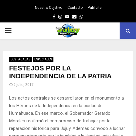
Nuestro Objetivo
Contacto
Publicite
Facebook
Instagram
Youtube
Email
Whatsapp
PRIMARY
MENU
DESTACADAS
ESPECIALES
FESTEJOS POR LA
INDEPENDENCIA DE LA PATRIA
9 julio, 2017
Los actos centrales se desarrollaron en el monumento a
los Héroes de la Independencia en la ciudad de
Humahuaca. En ese marco, el Gobernador Gerardo
Morales reafirmó el compromiso de trabajar por la
reparación histórica para Jujuy. Además convocó a luchar
permanentemente por la igualdad y la libertad individual y