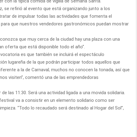
er con la típica comida de vigilia de Semana Santa.
z, se refirió al evento que está organizando junto a los
ratar de impulsar todas las actividades que fomenta el
s para que nuestros vendedores gastronómicos puedan mostrar
 conozca que muy cerca de la ciudad hay una plaza con una
 oferta que está disponible todo el año”.
vocatoria es que también se incluirá el espectáculo
ición lugareña de la que podrán participar todos aquellos que
ferente a la de Carnaval; muchos no conocen la tonada, así que
nos visiten”, comentó una de las emprendedoras
de las 11:30. Será una actividad ligada a una movida solidaria.
 festival va a consistir en un elemento solidario como ser
mpieza. “Todo lo recaudado será destinado al Hogar del Sol”,