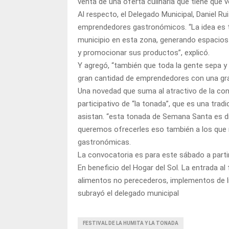
venta de una oferta culinaria que tiene que v
Al respecto, el Delegado Municipal, Daniel Rui
emprendedores gastronómicos. “La idea es t
municipio en esta zona, generando espacio
y promocionar sus productos”, explicó.
Y agregó, “también que toda la gente sepa y
gran cantidad de emprendedores con una gran
Una novedad que suma al atractivo de la con
participativo de “la tonada”, que es una trad
asistan. “esta tonada de Semana Santa es di
queremos ofrecerles eso también a los que 
gastronómicas.
La convocatoria es para este sábado a partir 
En beneficio del Hogar del Sol. La entrada al
alimentos no perecederos, implementos de li
subrayó el delegado municipal
FESTIVAL DE LA HUMITA Y LA TONADA