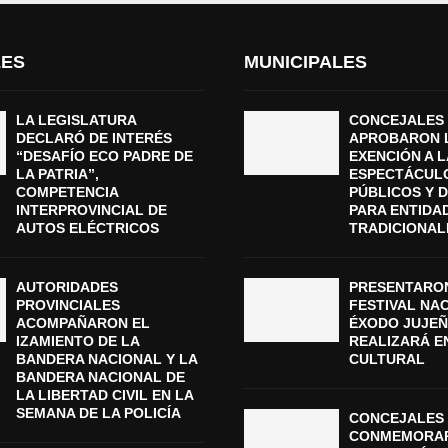
LES
MUNICIPALES
LA LEGISLATURA
CONCEJALES
DECLARÓ DE INTERÉS
APROBARON 
“DESAFÍO ECO PADRE DE
EXENCIÓN A L
LA PATRIA”,
ESPECTÁCUL
COMPETENCIA
PÚBLICOS Y 
INTERPROVINCIAL DE
PARA ENTIDA
AUTOS ELÉCTRICOS
TRADICIONAL
AUTORIDADES
PRESENTARON
PROVINCIALES
FESTIVAL NA
ACOMPAÑARON EL
ÉXODO JUJEÑ
IZAMIENTO DE LA
REALIZARÁ E
BANDERA NACIONAL Y LA
CULTURAL
BANDERA NACIONAL DE
LA LIBERTAD CIVIL EN LA
SEMANA DE LA POLICÍA
CONCEJALES 
CONMEMORAR