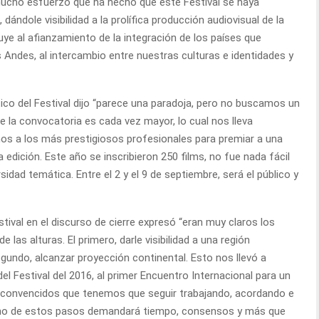
ucho esfuerzo que ha hecho que este Festival se haya
 dándole visibilidad a la prolífica producción audiovisual de la
buye al afianzamiento de la integración de los países que
 Andes, al intercambio entre nuestras culturas e identidades y
tico del Festival dijo “parece una paradoja, pero no buscamos un
 la convocatoria es cada vez mayor, lo cual nos lleva
amos a los más prestigiosos profesionales para premiar a una
a edición. Este año se inscribieron 250 films, no fue nada fácil
sidad temática. Entre el 2 y el 9 de septiembre, será el público y
stival en el discurso de cierre expresó “eran muy claros los
e las alturas. El primero, darle visibilidad a una región
undo, alcanzar proyección continental. Esto nos llevó a
l Festival del 2016, al primer Encuentro Internacional para un
convencidos que tenemos que seguir trabajando, acordando e
no de estos pasos demandará tiempo, consensos y más que