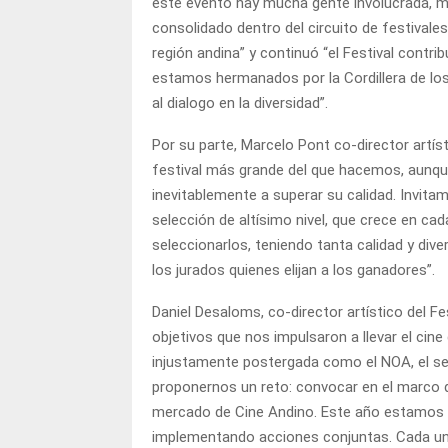
este evento hay mucha gente involucrada, m
consolidado dentro del circuito de festivales,
región andina” y continuó “el Festival contri
estamos hermanados por la Cordillera de los
al dialogo en la diversidad”.
Por su parte, Marcelo Pont co-director artís
festival más grande del que hacemos, aunque
inevitablemente a superar su calidad. Invit
selección de altísimo nivel, que crece en cad
seleccionarlos, teniendo tanta calidad y diver
los jurados quienes elijan a los ganadores”.
Daniel Desaloms, co-director artístico del Fe
objetivos que nos impulsaron a llevar el cine d
injustamente postergada como el NOA, el seg
proponernos un reto: convocar en el marco de
mercado de Cine Andino. Este año estamos 
implementando acciones conjuntas. Cada u