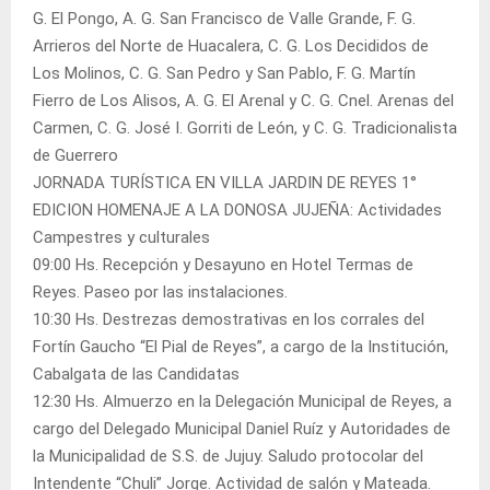
G. El Pongo, A. G. San Francisco de Valle Grande, F. G.
Arrieros del Norte de Huacalera, C. G. Los Decididos de
Los Molinos, C. G. San Pedro y San Pablo, F. G. Martín
Fierro de Los Alisos, A. G. El Arenal y C. G. Cnel. Arenas del
Carmen, C. G. José I. Gorriti de León, y C. G. Tradicionalista
de Guerrero
JORNADA TURÍSTICA EN VILLA JARDIN DE REYES 1°
EDICION HOMENAJE A LA DONOSA JUJEÑA: Actividades
Campestres y culturales
09:00 Hs. Recepción y Desayuno en Hotel Termas de
Reyes. Paseo por las instalaciones.
10:30 Hs. Destrezas demostrativas en los corrales del
Fortín Gaucho “El Pial de Reyes”, a cargo de la Institución,
Cabalgata de las Candidatas
12:30 Hs. Almuerzo en la Delegación Municipal de Reyes, a
cargo del Delegado Municipal Daniel Ruíz y Autoridades de
la Municipalidad de S.S. de Jujuy. Saludo protocolar del
Intendente “Chuli” Jorge. Actividad de salón y Mateada.