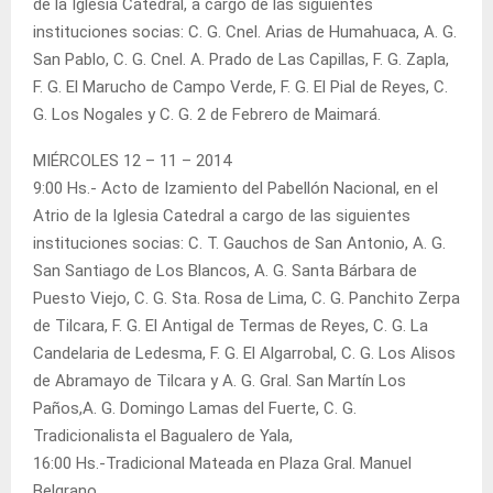
de la Iglesia Catedral, a cargo de las siguientes
instituciones socias: C. G. Cnel. Arias de Humahuaca, A. G.
San Pablo, C. G. Cnel. A. Prado de Las Capillas, F. G. Zapla,
F. G. El Marucho de Campo Verde, F. G. El Pial de Reyes, C.
G. Los Nogales y C. G. 2 de Febrero de Maimará.
MIÉRCOLES 12 – 11 – 2014
9:00 Hs.- Acto de Izamiento del Pabellón Nacional, en el
Atrio de la Iglesia Catedral a cargo de las siguientes
instituciones socias: C. T. Gauchos de San Antonio, A. G.
San Santiago de Los Blancos, A. G. Santa Bárbara de
Puesto Viejo, C. G. Sta. Rosa de Lima, C. G. Panchito Zerpa
de Tilcara, F. G. El Antigal de Termas de Reyes, C. G. La
Candelaria de Ledesma, F. G. El Algarrobal, C. G. Los Alisos
de Abramayo de Tilcara y A. G. Gral. San Martín Los
Paños,A. G. Domingo Lamas del Fuerte, C. G.
Tradicionalista el Bagualero de Yala,
16:00 Hs.-Tradicional Mateada en Plaza Gral. Manuel
Belgrano.