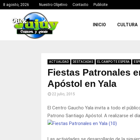
8 agosto, 2026
Nuestro Objetivo
Contacto
Publicite
INICIO
CULTURA
ACTUALIDAD
DESTACADAS
EL CAMPO TE ESPERA
ESP
Fiestas Patronales 
Apóstol en Yala
22 julio, 2015
El Centro Gaucho Yala invita a todo el públic
Patrono Santiago Apóstol. A realizarse el día
Las actividades se desarrollarán de la sigui