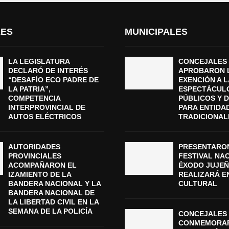
LES
MUNICIPALES
LA LEGISLATURA
CONCEJALES
DECLARÓ DE INTERÉS
APROBARON 
“DESAFÍO ECO PADRE DE
EXENCIÓN A L
LA PATRIA”,
ESPECTÁCUL
COMPETENCIA
PÚBLICOS Y 
INTERPROVINCIAL DE
PARA ENTIDA
AUTOS ELÉCTRICOS
TRADICIONAL
AUTORIDADES
PRESENTARON
PROVINCIALES
FESTIVAL NA
ACOMPAÑARON EL
ÉXODO JUJEÑ
IZAMIENTO DE LA
REALIZARÁ E
BANDERA NACIONAL Y LA
CULTURAL
BANDERA NACIONAL DE
LA LIBERTAD CIVIL EN LA
SEMANA DE LA POLICÍA
CONCEJALES 
CONMEMORAR