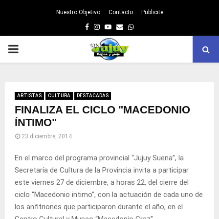
Nuestro Objetivo
Contacto
Publicite
Facebook
Instagram
Youtube
Email
Whatsapp
PRIMARY
MENU
ARTISTAS
CULTURA
DESTACADAS
FINALIZA EL CICLO "MACEDONIO
ÍNTIMO"
23 diciembre, 2014
En el marco del programa provincial “Jujuy Suena”, la
Secretaría de Cultura de la Provincia invita a participar
este viernes 27 de diciembre, a horas 22, del cierre del
ciclo “Macedonio intimo”, con la actuación de cada uno de
los anfitriones que participaron durante el año, en el
Centro Cultural y Museo “Macedonio Graz”.