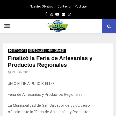
Nuestro Objetivo
Contacto
Publicite
Facebook
Instagram
Youtube
Email
Whatsapp
PRIMARY
MENU
DESTACADAS
ESPECIALES
MUNICIPALES
Finalizó la Feria de Artesanías y
Productos Regionales
29 julio, 2016
UN CIERRE A PURO BRILLO
Feria de Artesanías y Productos Regionales
La Municipalidad de San Salvador de Jujuy, cerró
oficialmente la “Feria de Artesanías y Productos