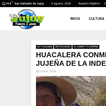
C
San Salvador de Jujuy
5 agosto, 2026
Nuestro Objetivo
C
19.8
INICIO
CULTURA
ACTUALIDAD
DESTACADAS
EL CAMPO TE ESPERA
HUACALERA CONME
JUJEÑA DE LA IND
2 junio, 2026