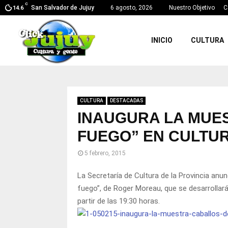
C
San Salvador de Jujuy
6 agosto, 2026
Nuestro Objetivo
C
14.6
INICIO
CULTURA
CULTURA
DESTACADAS
INAUGURA LA MUE
FUEGO” EN CULTU
5 febrero, 2015
La Secretaría de Cultura de la Provincia anu
fuego”, de Roger Moreau, que se desarrollará
partir de las 19:30 horas.