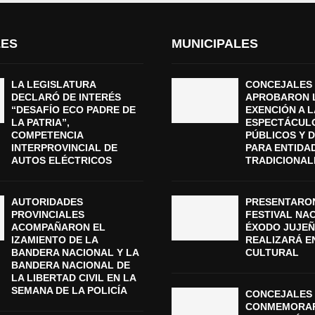
LES
MUNICIPALES
LA LEGISLATURA
CONCEJALES
DECLARÓ DE INTERÉS
APROBARON 
“DESAFÍO ECO PADRE DE
EXENCIÓN A L
LA PATRIA”,
ESPECTÁCUL
COMPETENCIA
PÚBLICOS Y 
INTERPROVINCIAL DE
PARA ENTIDA
AUTOS ELÉCTRICOS
TRADICIONAL
AUTORIDADES
PRESENTARON
PROVINCIALES
FESTIVAL NA
ACOMPAÑARON EL
ÉXODO JUJEÑ
IZAMIENTO DE LA
REALIZARÁ E
BANDERA NACIONAL Y LA
CULTURAL
BANDERA NACIONAL DE
LA LIBERTAD CIVIL EN LA
SEMANA DE LA POLICÍA
CONCEJALES 
CONMEMORAR