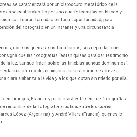
Moreau se caracterizará por un claroscuro metafórico de la
tores socioculturales. Es por eso que fotografías en blanco y
sición que fueron tomadas en toda espontaneidad, para
atención del fotógrafo en un instante y una circunstancia
ivimos, con sus guerras, sus fanatismos, sus depredaciones
 consigna que las fotografías “están quizás para dar testimonio
 de la luz, aunque frágil, sobre las tinieblas aunque dominantes”.
de esta muestra no dejan ninguna duda si, como se atreve a
na clara alabanza a la vida y a los que optan sin miedo por ella,
do en Limoges, Francia, y presentará esta serie de fotografías
e renombre de la fotografía artística, entre los cuales
rcos López (Argentina), y André Villers (Francia), quienes lo
a.