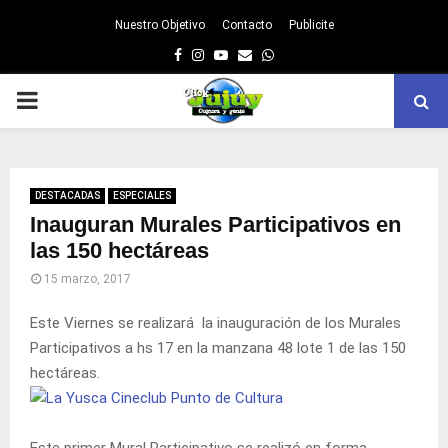
Nuestro Objetivo
Contacto
Publicite
Facebook
Instagram
Youtube
Email
Whatsapp
PRIMARY
MENU
DESTACADAS
ESPECIALES
Inauguran Murales Participativos en
las 150 hectáreas
15 marzo, 2017
Este Viernes se realizará la inauguración de los Murales
Participativos a hs 17 en la manzana 48 lote 1 de las 150
hectáreas.
Este primer Mural Participativo se realizó en forma