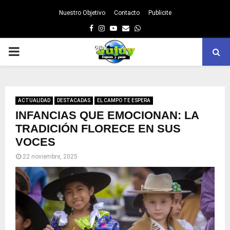
Nuestro Objetivo
Contacto
Publicite
Facebook
Instagram
Youtube
Email
Whatsapp
PRIMARY
MENU
ACTUALIDAD
DESTACADAS
EL CAMPO TE ESPERA
INFANCIAS QUE EMOCIONAN: LA
TRADICIÓN FLORECE EN SUS
VOCES
22 noviembre, 2025