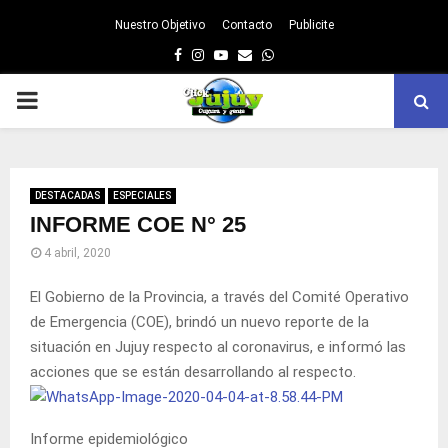
Nuestro Objetivo
Contacto
Publicite
Facebook
Instagram
Youtube
Email
Whatsapp
PRIMARY
MENU
DESTACADAS
ESPECIALES
INFORME COE N° 25
4 abril, 2020
El Gobierno de la Provincia, a través del Comité Operativo
de Emergencia (COE), brindó un nuevo reporte de la
situación en Jujuy respecto al coronavirus, e informó las
acciones que se están desarrollando al respecto.
Informe epidemiológico