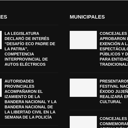
LES
MUNICIPALES
LA LEGISLATURA
CONCEJALES
DECLARÓ DE INTERÉS
APROBARON 
“DESAFÍO ECO PADRE DE
EXENCIÓN A L
LA PATRIA”,
ESPECTÁCUL
COMPETENCIA
PÚBLICOS Y 
INTERPROVINCIAL DE
PARA ENTIDA
AUTOS ELÉCTRICOS
TRADICIONAL
AUTORIDADES
PRESENTARON
PROVINCIALES
FESTIVAL NA
ACOMPAÑARON EL
ÉXODO JUJEÑ
IZAMIENTO DE LA
REALIZARÁ E
BANDERA NACIONAL Y LA
CULTURAL
BANDERA NACIONAL DE
LA LIBERTAD CIVIL EN LA
SEMANA DE LA POLICÍA
CONCEJALES 
CONMEMORAR