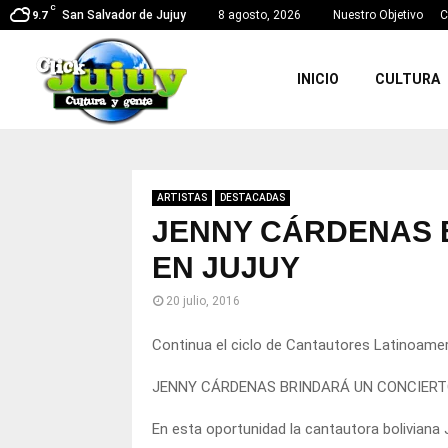
C
San Salvador de Jujuy
8 agosto, 2026
Nuestro Objetivo
C
9.7
INICIO
CULTURA
ARTISTAS
DESTACADAS
JENNY CÁRDENAS 
EN JUJUY
20 julio, 2016
Continua el ciclo de Cantautores Latinoamer
JENNY CÁRDENAS BRINDARÁ UN CONCIERT
En esta oportunidad la cantautora boliviana 