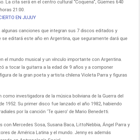
eño. La cita será en el centro cultural “Coquena”, Güemes 640
 horas 21:00.
rá algunas canciones que integran sus 7 discos editados y
e se editará este año en Argentina, que seguramente dará que
en el mundo musical y un vínculo importante con Argentina.
ó a tocar la guitarra a la edad de 9 años y a componer
figura de la gran poeta y artista chilena Violeta Parra y figuras
.
como investigadora de la música boliviana de la Guerra del
de 1952. Su primer disco fue lanzado el año 1982, habiendo
radiales por la canción ‘Te quiero’ de Mario Benedetti.
os con Mercedes Sosa, Susana Baca, LittoNebbia, Ángel Parra y
tores de América Latina y el mundo. Jenny es además