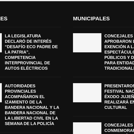
LES
MUNICIPALES
LA LEGISLATURA
CONCEJALES
DECLARÓ DE INTERÉS
APROBARON 
“DESAFÍO ECO PADRE DE
EXENCIÓN A L
LA PATRIA”,
ESPECTÁCUL
COMPETENCIA
PÚBLICOS Y 
INTERPROVINCIAL DE
PARA ENTIDA
AUTOS ELÉCTRICOS
TRADICIONAL
AUTORIDADES
PRESENTARON
PROVINCIALES
FESTIVAL NA
ACOMPAÑARON EL
ÉXODO JUJEÑ
IZAMIENTO DE LA
REALIZARÁ E
BANDERA NACIONAL Y LA
CULTURAL
BANDERA NACIONAL DE
LA LIBERTAD CIVIL EN LA
SEMANA DE LA POLICÍA
CONCEJALES 
CONMEMORAR