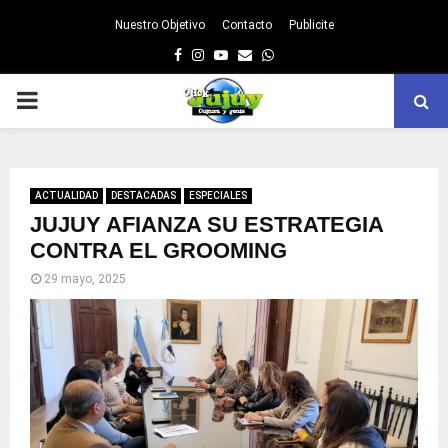
Nuestro Objetivo
Contacto
Publicite
Facebook
Instagram
Youtube
Email
Whatsapp
PRIMARY
MENU
ACTUALIDAD
DESTACADAS
ESPECIALES
JUJUY AFIANZA SU ESTRATEGIA
CONTRA EL GROOMING
29 mayo, 2025