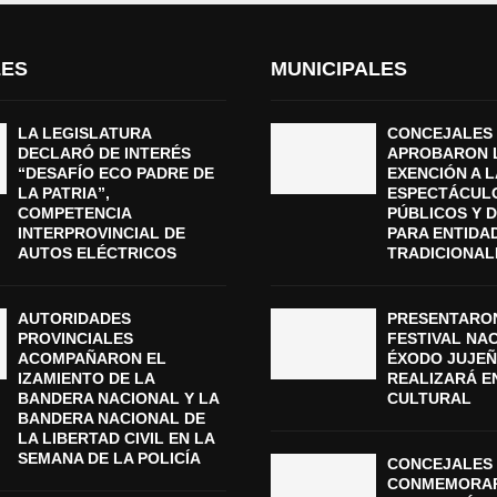
LES
MUNICIPALES
LA LEGISLATURA
CONCEJALES
DECLARÓ DE INTERÉS
APROBARON 
“DESAFÍO ECO PADRE DE
EXENCIÓN A L
LA PATRIA”,
ESPECTÁCUL
COMPETENCIA
PÚBLICOS Y 
INTERPROVINCIAL DE
PARA ENTIDA
AUTOS ELÉCTRICOS
TRADICIONAL
AUTORIDADES
PRESENTARON
PROVINCIALES
FESTIVAL NA
ACOMPAÑARON EL
ÉXODO JUJEÑ
IZAMIENTO DE LA
REALIZARÁ E
BANDERA NACIONAL Y LA
CULTURAL
BANDERA NACIONAL DE
LA LIBERTAD CIVIL EN LA
SEMANA DE LA POLICÍA
CONCEJALES 
CONMEMORAR