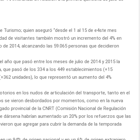
de Turismo; quien aseguró “desde el 1 al 15 de e4ste mes
tidad de visitantes también mostró un incremento del 4% en
lio de 2014, alcanzando las 59.065 personas que decidieron
el año que pasó entre los meses de julio de 2014 y 2015 la
a, que pasó de los 334 a los 449 establecimientos (+15
s (+362 unidades), lo que representó un aumento del 4%
otorios en los nudos de articulación del transporte, tanto en el
os se vieron desbordados por momentos, como en la nueva
egado provincial de la CNRT (Comisión Nacional de Regulación
 de dársena habrían aumentado un 20% por los refuerzos que las
uvieron que agregar para cubrir la demanda de la temporada
 un 94% de origen nacional y en un 6% de origen extranjero.