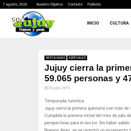
7 agosto, 2026
Nuestro Objetivo
Contacto
Publicite
INICIO
CULTURA
DESTACADAS
ESPECIALES
Jujuy cierra la prim
59.065 personas y 47
20 julio, 2015
Temporada turística
Jujuy cierra la primera quincena con más de 
Cumplida la primera mitad del mes de julio 
perspectivas para el sector. Sin haber salid
Buenos Aires, ya se registró un incremento de