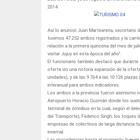
2014.
Así lo anunció Juan Martearena, secretario 
tuvimos 47.252 arribos registrados y la can
relación a la primera quincena del mes de ju
visitar Jujuy en esta época del año”.
El funcionario también destacó que durante 
oferta vio una notoria expansión de la ofert
unidades), y de las 9.764 a las 10.126 plaza
interanual para ambos indicadores.
Los arribos a la provincia fueron asimismo n
Aeropuerto Horacio Guzmán donde los vuel
terminal de ómnibus en la cual, según el del
del Transporte), Federico Singh, los toques
empresas de colectivos de larga distancia t
invernal.
Las procedencias hasta el momento fueron en