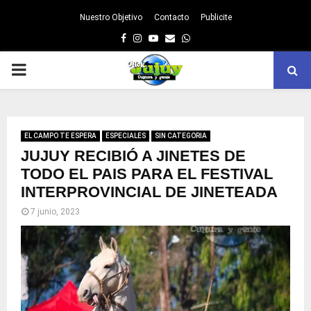
Nuestro Objetivo
Contacto
Publicite
Facebook
Instagram
Youtube
Email
Whatsapp
PRIMARY
MENU
EL CAMPO TE ESPERA
ESPECIALES
SIN CATEGORIA
JUJUY RECIBIÓ A JINETES DE
TODO EL PAIS PARA EL FESTIVAL
INTERPROVINCIAL DE JINETEADA
7 junio, 2023