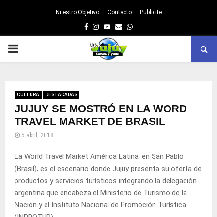
Nuestro Objetivo
Contacto
Publicite
Facebook
Instagram
Youtube
Email
Whatsapp
PRIMARY
MENU
CULTURA
DESTACADAS
JUJUY SE MOSTRÓ EN LA WORD
TRAVEL MARKET DE BRASIL
5 abril, 2018
La World Travel Market América Latina, en San Pablo
(Brasil), es el escenario donde Jujuy presenta su oferta de
productos y servicios turísticos integrando la delegación
argentina que encabeza el Ministerio de Turismo de la
Nación y el Instituto Nacional de Promoción Turística
(INPROTUR).