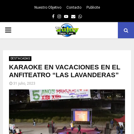
Nuestro Objetivo
Contacto
Publicite
Facebook
Instagram
Youtube
Email
Whatsapp
PRIMARY
MENU
DESTACADAS
KARAOKE EN VACACIONES EN EL
ANFITEATRO “LAS LAVANDERAS”
31 julio, 2023