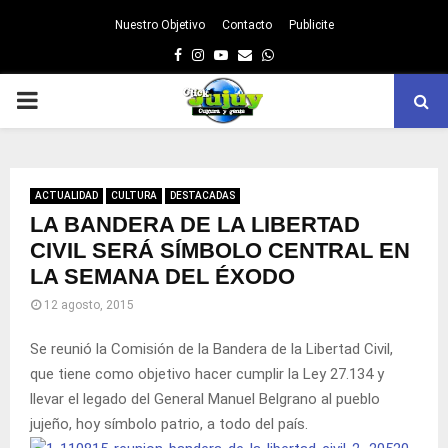
Nuestro Objetivo
Contacto
Publicite
Facebook
Instagram
Youtube
Email
Whatsapp
PRIMARY
MENU
ACTUALIDAD
CULTURA
DESTACADAS
LA BANDERA DE LA LIBERTAD
CIVIL SERÁ SÍMBOLO CENTRAL EN
LA SEMANA DEL ÉXODO
12 agosto, 2015
Se reunió la Comisión de la Bandera de la Libertad Civil,
que tiene como objetivo hacer cumplir la Ley 27.134 y
llevar el legado del General Manuel Belgrano al pueblo
jujeño, hoy símbolo patrio, a todo del país.