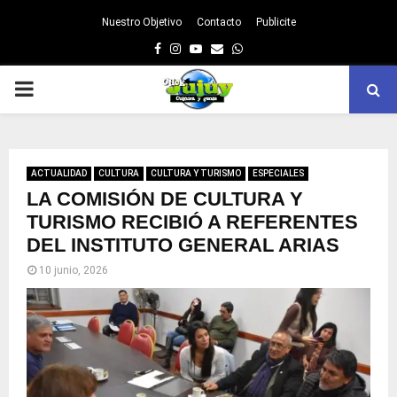
Nuestro Objetivo
Contacto
Publicite
Facebook
Instagram
Youtube
Email
Whatsapp
PRIMARY
MENU
ACTUALIDAD
CULTURA
CULTURA Y TURISMO
ESPECIALES
LA COMISIÓN DE CULTURA Y
TURISMO RECIBIÓ A REFERENTES
DEL INSTITUTO GENERAL ARIAS
10 junio, 2026