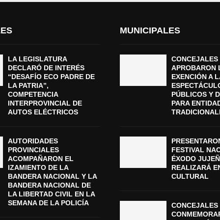
LES
MUNICIPALES
LA LEGISLATURA
CONCEJALES
DECLARÓ DE INTERÉS
APROBARON 
“DESAFÍO ECO PADRE DE
EXENCIÓN A L
LA PATRIA”,
ESPECTÁCUL
COMPETENCIA
PÚBLICOS Y 
INTERPROVINCIAL DE
PARA ENTIDA
AUTOS ELÉCTRICOS
TRADICIONAL
AUTORIDADES
PRESENTARON
PROVINCIALES
FESTIVAL NA
ACOMPAÑARON EL
ÉXODO JUJEÑ
IZAMIENTO DE LA
REALIZARÁ E
BANDERA NACIONAL Y LA
CULTURAL
BANDERA NACIONAL DE
LA LIBERTAD CIVIL EN LA
SEMANA DE LA POLICÍA
CONCEJALES 
CONMEMORAR