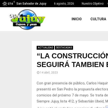
C
San Salvador de Jujuy
6 agosto, 2026
Nuestro Objetivo
27.6
INICIO
CULTURA
ACTUALIDAD
DESTACADAS
“LA CONSTRUCCIÓN
SEGUIRÁ TAMBIEN 
14 abril, 2023
Con gran presencia de público, Carlos Haquim
presentó en San Pedro la propuesta electoral
comicios del próximo 7 de mayo. Se trata de 
Siempre Jujuy, lista 412; y Sebastián Ubeid, 