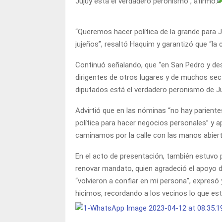
Jujuy está el verdadero peronismo”, afirmó.
“Queremos hacer política de la grande para J
jujeños”, resaltó Haquim y garantizó que “la c
Continuó señalando, que “en San Pedro y des
dirigentes de otros lugares y de muchos sec
diputados está el verdadero peronismo de Ju
Advirtió que en las nóminas “no hay pariente
política para hacer negocios personales” y 
caminamos por la calle con las manos abiert
En el acto de presentación, también estuvo p
renovar mandato, quien agradeció el apoyo d
“volvieron a confiar en mi persona”, expres
hicimos, recordando a los vecinos lo que e