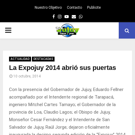
Nuestro Objetivo
Contacto
Publicite
Facebook
Instagram
Youtube
Email
Whatsapp
PRIMARY
MENU
ACTUALIDAD
DESTACADAS
La Expojuy 2014 abrió sus puertas
10 octubre, 2014
Con la presencia del Gobernador de Jujuy, Eduardo Fellner
acompañado por el Intendente regional de Tarapacá,
ingeniero Mitchel Cartes Tamayo; el Gobernador de la
provincia de Loa, Claudio Lagos; el Obispo de Jujuy,
Monseñor Cesar Fernández y el Intendente de San
Salvador de Jujuy, Raúl Jorge; dejaron oficialmente
inaugurada la decimo segunda edición de la “Expojuy” 2014