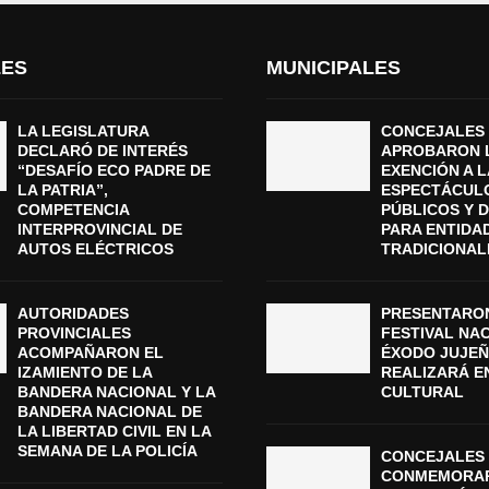
LES
MUNICIPALES
LA LEGISLATURA
CONCEJALES
DECLARÓ DE INTERÉS
APROBARON 
“DESAFÍO ECO PADRE DE
EXENCIÓN A L
LA PATRIA”,
ESPECTÁCUL
COMPETENCIA
PÚBLICOS Y 
INTERPROVINCIAL DE
PARA ENTIDA
AUTOS ELÉCTRICOS
TRADICIONAL
AUTORIDADES
PRESENTARON
PROVINCIALES
FESTIVAL NA
ACOMPAÑARON EL
ÉXODO JUJEÑ
IZAMIENTO DE LA
REALIZARÁ E
BANDERA NACIONAL Y LA
CULTURAL
BANDERA NACIONAL DE
LA LIBERTAD CIVIL EN LA
SEMANA DE LA POLICÍA
CONCEJALES 
CONMEMORAR