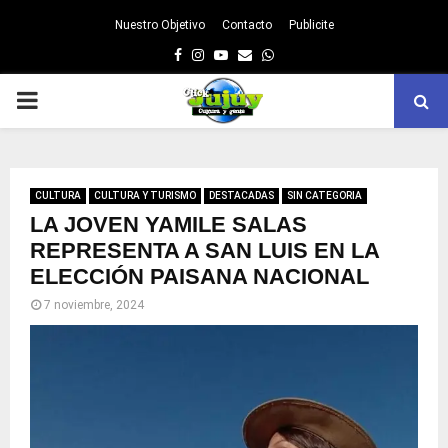
Nuestro Objetivo
Contacto
Publicite
Facebook
Instagram
Youtube
Email
Whatsapp
PRIMARY
MENU
CULTURA
CULTURA Y TURISMO
DESTACADAS
SIN CATEGORIA
LA JOVEN YAMILE SALAS
REPRESENTA A SAN LUIS EN LA
ELECCIÓN PAISANA NACIONAL
7 noviembre, 2024