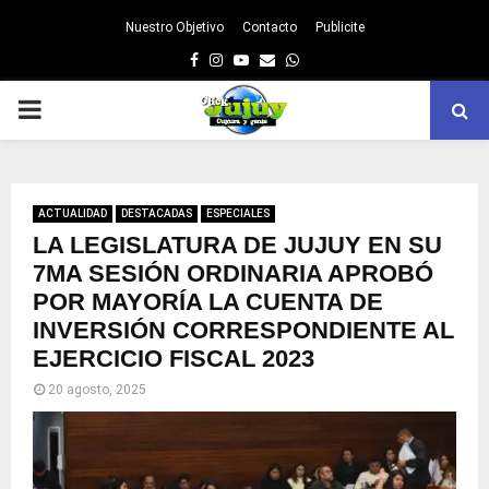
Nuestro Objetivo
Contacto
Publicite
Facebook
Instagram
Youtube
Email
Whatsapp
PRIMARY
MENU
ACTUALIDAD
DESTACADAS
ESPECIALES
LA LEGISLATURA DE JUJUY EN SU
7MA SESIÓN ORDINARIA APROBÓ
POR MAYORÍA LA CUENTA DE
INVERSIÓN CORRESPONDIENTE AL
EJERCICIO FISCAL 2023
20 agosto, 2025