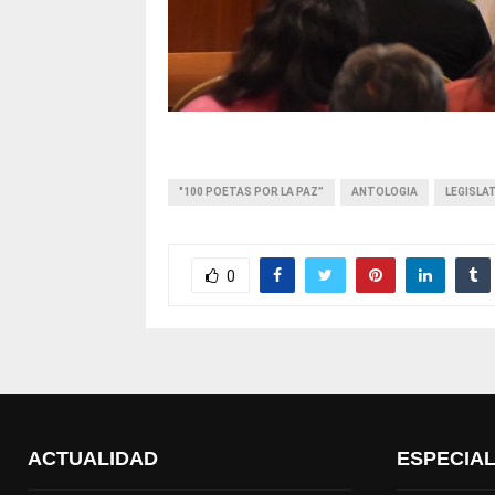
"100 POETAS POR LA PAZ”
ANTOLOGIA
LEGISLA
0
ACTUALIDAD
ESPECIA