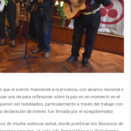
ló que el evento trasciende a la provincia, con alcance nacional e
ituye una vía para reflexionar sobre la paz en un momento en el
uieren ser redoblados, particularmente a través del trabajo con
a declaración de interés fue firmada por el vicegobernador.
mpos de mucha violencia verbal, donde proliferan los discursos de