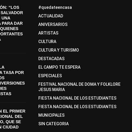
ÓN: “LOS
#quedateencasa
 SALVADOR
ACTUALIDAD
 UNA
 PARA DAR
ANIVERSARIOS
A QUIENES
ARTISTAS
PORTANTES
A
CULTURA
CULTURA Y TURISMO
DESTACADAS
LA
EL CAMPO TE ESPERA
A TASA POR
ESPECIALES
OS
DIVERSIONES
FESTIVAL NACIONAL DE DOMA Y FOLKLORE
DES
JESUS MARIA
ISTAS
FIESTA NACIONAL DE LOS ESTUDIANTES
FIESTA NACIONAL DE LOS ESTUDIANTES
 EL PRIMER
MUNICIPALES
CIONAL DEL
O, QUE SE
SIN CATEGORIA
N CIUDAD