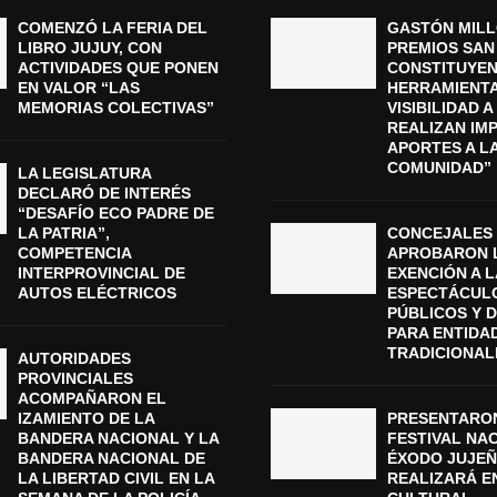
COMENZÓ LA FERIA DEL
GASTÓN MILL
LIBRO JUJUY, CON
PREMIOS SAN
ACTIVIDADES QUE PONEN
CONSTITUYEN
EN VALOR “LAS
HERRAMIENTA
MEMORIAS COLECTIVAS”
VISIBILIDAD 
REALIZAN IM
APORTES A L
COMUNIDAD”
LA LEGISLATURA
DECLARÓ DE INTERÉS
“DESAFÍO ECO PADRE DE
LA PATRIA”,
CONCEJALES
COMPETENCIA
APROBARON 
INTERPROVINCIAL DE
EXENCIÓN A L
AUTOS ELÉCTRICOS
ESPECTÁCUL
PÚBLICOS Y 
PARA ENTIDA
TRADICIONAL
AUTORIDADES
PROVINCIALES
ACOMPAÑARON EL
IZAMIENTO DE LA
PRESENTARON
BANDERA NACIONAL Y LA
FESTIVAL NA
BANDERA NACIONAL DE
ÉXODO JUJEÑ
LA LIBERTAD CIVIL EN LA
REALIZARÁ E