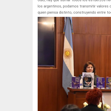
odio, hay que sumar todos los esfuerzos ne
los argentinos, podamos transmitir valores co
quien piensa distinto, construyendo entre t